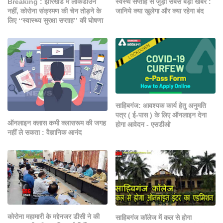
Breaking : झारखंड में लॉकडाउन
स्वस्थ सप्ताह से जुड़ी सबसे बड़ी खबर :
नहीं, कोरोना संक्रमण की चेन तोड़ने के
जानिये क्या खुलेगा और क्या रहेगा बंद
लिए ‘‘स्वास्थ्य सुरक्षा सप्ताह’’ की घोषणा
साहिबगंज: आवश्यक कार्य हेतु अनुमति
पत्र ( ई-पास ) के लिए ऑनलाइन देना
ऑनलाइन क्लास कभी क्लासरूम की जगह
होगा आवेदन - एसडीओ
नहीं ले सकता : वैज्ञानिक आनंद
कोरोना महामारी के मद्देनजर डीसी ने की
साहिबगंज कॉलेज में कल से होगा