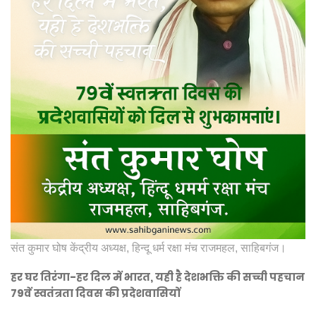
संत कुमार घोष केंद्रीय अध्यक्ष, हिन्दू धर्म रक्षा मंच राजमहल, साहिबगंज।
हर घर तिरंगा-हर दिल में भारत, यही है देशभक्ति की सच्ची पहचान
79वें स्वतंत्रता दिवस की प्रदेशवासियों