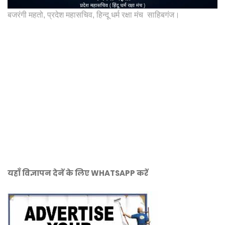
बजरंगी महतो, प्रदेश महासचिव, हिन्दू धर्म रक्षा मंच साहिबगंज।
यहाँ विज्ञापन देनें के लिए WHATSAPP करें