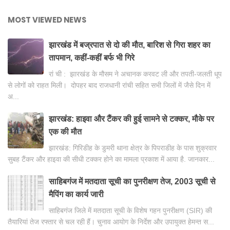
MOST VIEWED NEWS
झारखंड में बज्रपात से दो की मौत, बारिश से गिरा शहर का
तापमान, कहीं-कहीं बर्फ भी गिरे
रां ची : झारखंड के मौसम ने अचानक करवट ली और तपती-जलती धूप
से लोगों को राहत मिली। दोपहर बाद राजधानी रांची सहित सभी जिलों में जैसे दिन में
अ...
झारखंड: हाइवा और टैंकर की हुई सामने से टक्कर, मौके पर
एक की मौत
झारखंड: गिरिडीह के डुमरी थाना क्षेत्र के पिपराडीह के पास शुक्रवार
सुबह टैंकर और हाइवा की सीधी टक्कर होने का मामला प्रकाश में आया है. जानकार...
साहिबगंज में मतदाता सूची का पुनरीक्षण तेज, 2003 सूची से
मैपिंग का कार्य जारी
साहिबगंज जिले में मतदाता सूची के विशेष गहन पुनरीक्षण (SIR) की
तैयारियां तेज रफ्तार से चल रही हैं। चुनाव आयोग के निर्देश और उपायुक्त हेमन्त स...