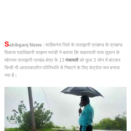
S
ahibganj News
: साहिबगंज जिले के तालझारी प्रखण्ड के प्रखण्ड
विकास पदाधिकारी साइमन मरांडी ने बताया कि चक्रवाती यास तूफान के
मद्देनजर तालझारी प्रखंड क्षेत्र के 13
पंचायतों
को कुल 3 जोन में बांटकर
किसी भी आपातकालीन परिस्थिति से निबटने के लिए कंट्रोल रूम बनाया
गया है।