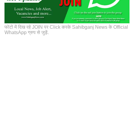
फोटो में दिख रहे JOIN पर Click करके Sahibganj News के Official
WhatsApp ग्रुप से जुड़ें.