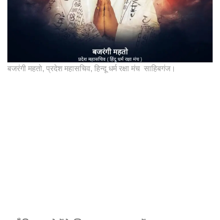
बजरंगी महतो, प्रदेश महासचिव, हिन्दू धर्म रक्षा मंच साहिबगंज।