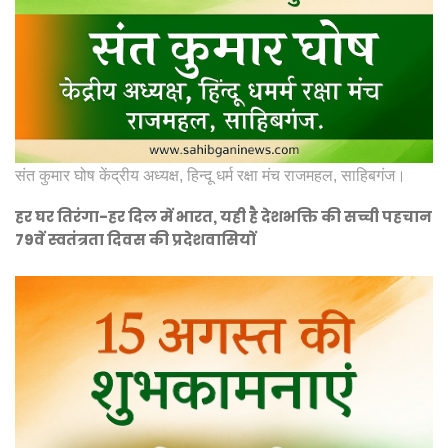
संत कुमार घोष केंद्रीय अध्यक्ष, हिन्दू धर्म रक्षा मंच राजमहल, साहिबगंज।
हर घर तिरंगा-हर दिल में भारत, यही है देशभक्ति की सच्ची पहचान
79वें स्वतंत्रता दिवस की प्रदेशवासियों