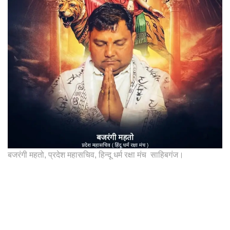
बजरंगी महतो, प्रदेश महासचिव, हिन्दू धर्म रक्षा मंच साहिबगंज।