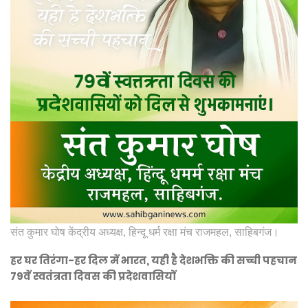
संत कुमार घोष केंद्रीय अध्यक्ष, हिन्दू धर्म रक्षा मंच राजमहल, साहिबगंज।
हर घर तिरंगा-हर दिल में भारत, यही है देशभक्ति की सच्ची पहचान
79वें स्वतंत्रता दिवस की प्रदेशवासियों