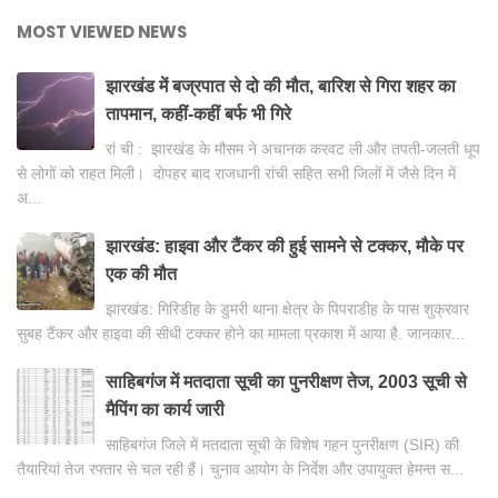
MOST VIEWED NEWS
झारखंड में बज्रपात से दो की मौत, बारिश से गिरा शहर का
तापमान, कहीं-कहीं बर्फ भी गिरे
रां ची : झारखंड के मौसम ने अचानक करवट ली और तपती-जलती धूप
से लोगों को राहत मिली। दोपहर बाद राजधानी रांची सहित सभी जिलों में जैसे दिन में
अ...
झारखंड: हाइवा और टैंकर की हुई सामने से टक्कर, मौके पर
एक की मौत
झारखंड: गिरिडीह के डुमरी थाना क्षेत्र के पिपराडीह के पास शुक्रवार
सुबह टैंकर और हाइवा की सीधी टक्कर होने का मामला प्रकाश में आया है. जानकार...
साहिबगंज में मतदाता सूची का पुनरीक्षण तेज, 2003 सूची से
मैपिंग का कार्य जारी
साहिबगंज जिले में मतदाता सूची के विशेष गहन पुनरीक्षण (SIR) की
तैयारियां तेज रफ्तार से चल रही हैं। चुनाव आयोग के निर्देश और उपायुक्त हेमन्त स...