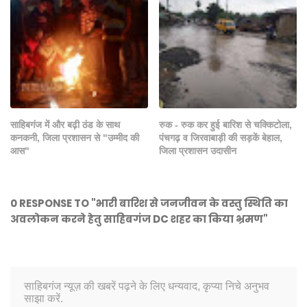
साहिबगंज में और बढ़ी ठंड के साथ
रुक - रुक कर हुई बारिश से चक्किटोला,
कनकनी, जिला प्रशासन से "उम्मीद की
पंचगढ़ व जिरवाबाड़ी की सड़कें बेहाल,
आस"
जिला प्रशासन उदासीन
0 RESPONSE TO "भारी बारिश से जनजीवन के वस्तु स्थिति का
अवलोकन करने हेतु साहिबगंज DC शहर का किया भ्रमण"
साहिबगंज न्यूज़ की खबरें पढ़ने के लिए धन्यवाद, कृप्या निचे अनुभव
साझा करें.