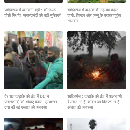
साहिबगंज में कनकनी बढ़ी : कोल्ड-डे
साहिबगंज में कड़ाके की ठंढ़ का कहर
जैसी स्थिति, जरूरतमंदों की बढ़ी मुश्किलें
जारी, शिमला और जम्मू के बराबर पहुंचा
तापमान
देर रात कड़ाके की ठंड में DC ने
साहिबगंज : कड़ाके की ठंड में अलाव भी
जरूरतमंदों को ओढ़ाए कंबल, प्रशासन
बेअसर, ना ही कम्बल का वितरण ना ही
द्वारा की गई अलाव की व्यवस्था
अलाव की व्यवस्था