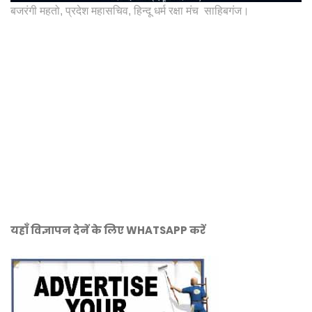
बजरंगी महतो, प्रदेश महासचिव, हिन्दू धर्म रक्षा मंच साहिबगंज।
यहाँ विज्ञापन देनें के लिए WHATSAPP करें