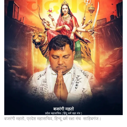
बजरंगी महतो, प्रदेश महासचिव, हिन्दू धर्म रक्षा मंच साहिबगंज।