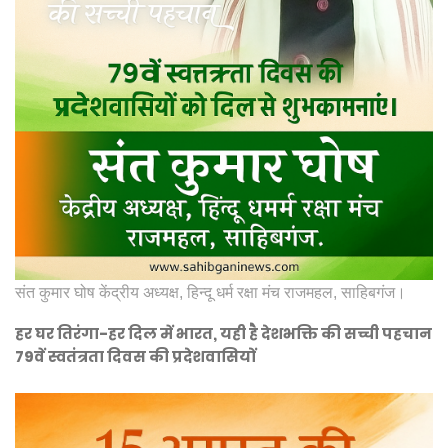
संत कुमार घोष केंद्रीय अध्यक्ष, हिन्दू धर्म रक्षा मंच राजमहल, साहिबगंज।
हर घर तिरंगा-हर दिल में भारत, यही है देशभक्ति की सच्ची पहचान
79वें स्वतंत्रता दिवस की प्रदेशवासियों