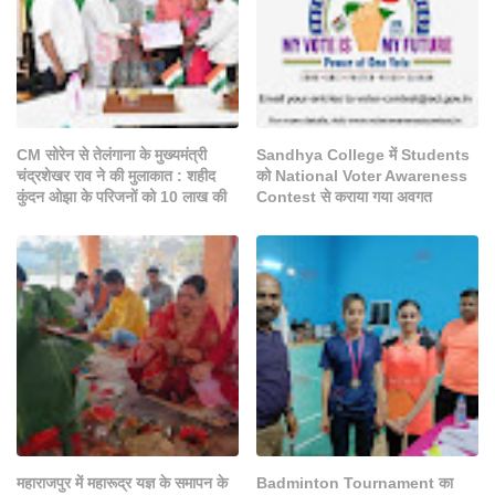
CM सोरेन से तेलंगाना के मुख्यमंत्री
Sandhya College में Students
चंद्रशेखर राव ने की मुलाकात : शहीद
को National Voter Awareness
कुंदन ओझा के परिजनों को 10 लाख की
Contest से कराया गया अवगत
महाराजपुर में महारूद्र यज्ञ के समापन के
Badminton Tournament का