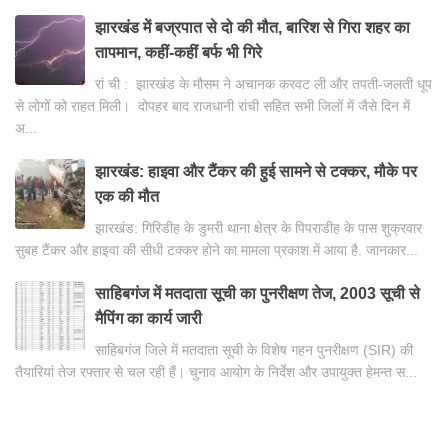
झारखंड में बज्रपात से दो की मौत, बारिश से गिरा शहर का
तापमान, कहीं-कहीं बर्फ भी गिरे
रां ची : झारखंड के मौसम ने अचानक करवट ली और तपती-जलती धूप
से लोगों को राहत मिली। दोपहर बाद राजधानी रांची सहित सभी जिलों में जैसे दिन में
अ...
झारखंड: हाइवा और टैंकर की हुई सामने से टक्कर, मौके पर
एक की मौत
झारखंड: गिरिडीह के डुमरी थाना क्षेत्र के पिपराडीह के पास शुक्रवार
सुबह टैंकर और हाइवा की सीधी टक्कर होने का मामला प्रकाश में आया है. जानकार...
साहिबगंज में मतदाता सूची का पुनरीक्षण तेज, 2003 सूची से
मैपिंग का कार्य जारी
साहिबगंज जिले में मतदाता सूची के विशेष गहन पुनरीक्षण (SIR) की
तैयारियां तेज रफ्तार से चल रही हैं। चुनाव आयोग के निर्देश और उपायुक्त हेमन्त स...