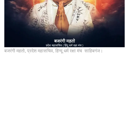
बजरंगी महतो, प्रदेश महासचिव, हिन्दू धर्म रक्षा मंच साहिबगंज।