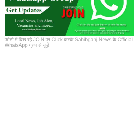
फोटो में दिख रहे JOIN पर Click करके Sahibganj News के Official
WhatsApp ग्रुप से जुड़ें.