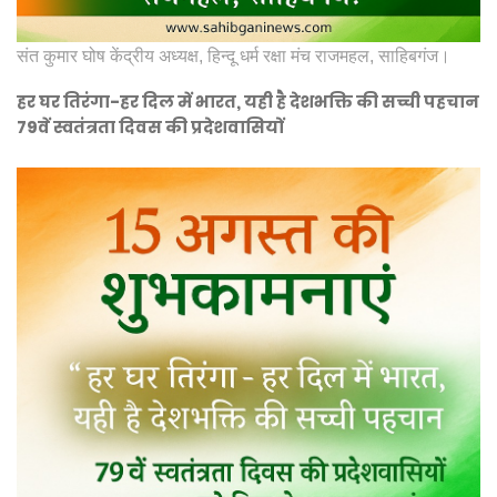
संत कुमार घोष केंद्रीय अध्यक्ष, हिन्दू धर्म रक्षा मंच राजमहल, साहिबगंज।
हर घर तिरंगा-हर दिल में भारत, यही है देशभक्ति की सच्ची पहचान
79वें स्वतंत्रता दिवस की प्रदेशवासियों