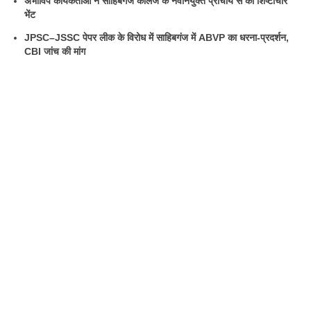
अभाविप कार्यकर्ताओं ने साहिबगंज कॉलेज के नवनियुक्त प्राचार्य से की शिष्टाचार
भेंट
JPSC–JSSC पेपर लीक के विरोध में साहिबगंज में ABVP का धरना-प्रदर्शन,
CBI जांच की मांग