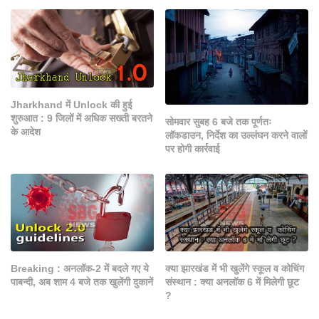
Jharkhand में Unlock की हुई
शुरुआत : 9 जिलों में अधिक सख्ती बरतने
सोमवार सुबह 6 बजे तक पूर्णतः
के आदेश
लॉकडाउन, निर्देश का उल्लंघन करने वालों
पर होगी कार्रवाई
Breaking : अनलॉक-2 में बदले गए ये
क्या झारखंड में भी खुलेंगे स्‍कूल व कोच‍िंग
पाबन्दी, अब शाम 4 बजे तक खुलेंगी दुकानें
संस्थान : क्या अनलॉक 6 में म‍िलेगी छूट
?