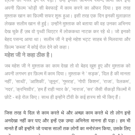
श्रॉफ की नजर इन पर पड़ी। उन्हें इनका अभिनय पसन्द आया और इन्हे
अपनी फ़िल्म 'थोड़ी सी बेवफाई' में काम करने का ऑफर दिया। इस तरह
मुश्ताक खान का फ़िल्मी सफर शुरू हुआ। इसी तरह एक दिन इनकी मुलाक़ात
लेखक सलीम खान से हुई। उन्होंने मुश्ताक को बताया की वह उनका अभिनय
देख चुके हैं ज़ब वो पृथ्वी थिएटर में लोककथा नाटक कर रहे थे। जो इनको
बेहद पसन्द आया था। सलीम जी ने इन्हे महेश भट्ट साहब से मिलवाया और
फ़िल्म 'कब्जा' में कोई रोल देने को कहा।
महेश जी ने कहा ठीक है।
जब महेश जी ने मुश्ताक का काम देखा तो वो बेहद ख़ुश हुए और मुश्ताक को
अपनी लगभग हर फ़िल्म में काम दिया। मुश्ताक ने ' सड़क', 'दिल है की मानता
नहीं', 'साथी', 'आशिकी', 'जूनून', 'गुमराह', 'गोपी किशन', 'राजा', 'वेलकम',
'गदर', 'क्रन्तिवीर', 'हम हैं राही प्यार के', 'नाराज', 'सर' जैसी सैकड़ों फिल्मों में
छोटे - बड़े रोल किए। साथ ही इन्होंने टीवी के कई हास्य शो भी किए हैं।
जिस तरह ये दिल से काम करते थे और अच्छा काम करते थे तो लोग इन्हे
अनदेखा नहीं कर पाए और इन्हें एक उम्दा अभिनेता मानना ही पड़ा। हम भी
मानते हैं की इन्होंने जो पचास सालों तक लोगों का मनोरंजन किया, उसके लिए