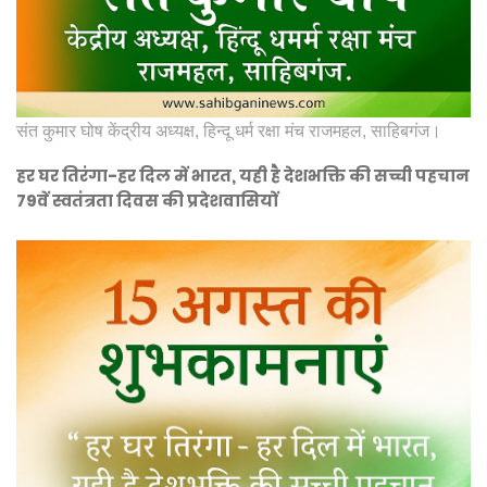
संत कुमार घोष केंद्रीय अध्यक्ष, हिन्दू धर्म रक्षा मंच राजमहल, साहिबगंज।
हर घर तिरंगा-हर दिल में भारत, यही है देशभक्ति की सच्ची पहचान
79वें स्वतंत्रता दिवस की प्रदेशवासियों