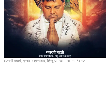
बजरंगी महतो, प्रदेश महासचिव, हिन्दू धर्म रक्षा मंच साहिबगंज।