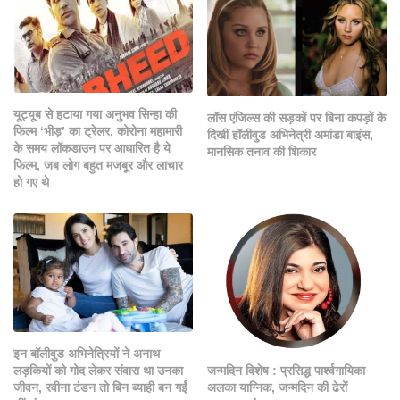
यूट्यूब से हटाया गया अनुभव सिन्हा की
लॉस एंजिल्स की सड़कों पर बिना कपड़ों के
फिल्म ‘भीड़’ का ट्रेलर, कोरोना महामारी
दिखीं हॉलीवुड अभिनेत्री अमांडा बाइंस,
के समय लॉकडाउन पर आधारित है ये
मानसिक तनाव की शिकार
फिल्म, जब लोग बहुत मजबूर और लाचार
हो गए थे
इन बॉलीवुड अभिनेत्रियों ने अनाथ
जन्मदिन विशेष : प्रसिद्ध पार्श्वगायिका
लड़कियों को गोद लेकर संवारा था उनका
अलका याग्निक, जन्मदिन की ढेरों
जीवन, रवीना टंडन तो बिन ब्याही बन गईं