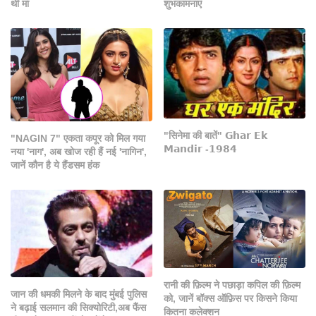
शुभकामनाएं
थीं मां
"सिनेमा की बातें" 𝗚𝗵𝗮𝗿 𝗘𝗸
"NAGIN 7" एकता कपूर को मिल गया
𝗠𝗮𝗻𝗱𝗶𝗿 -𝟭𝟵𝟴𝟰
नया 'नाग', अब खोज रही हैं नई 'नागिन',
जानें कौन है ये हैंडसम हंक
रानी की फ़िल्म ने पछाड़ा कपिल की फ़िल्म
जान की धमकी मिलने के बाद मुंबई पुलिस
को, जानें बॉक्स ऑफ़िस पर किसने किया
ने बढ़ाई सलमान की सिक्योरिटी,अब फैंस
कितना कलेक्शन