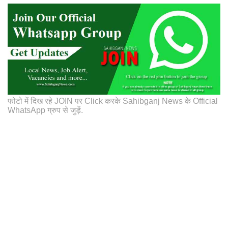
फोटो में दिख रहे JOIN पर Click करके Sahibganj News के Official
WhatsApp ग्रुप से जुड़ें.