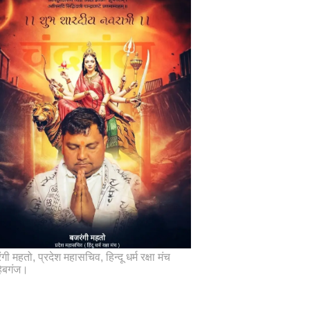
गी महतो, प्रदेश महासचिव, हिन्दू धर्म रक्षा मंच
िबगंज।