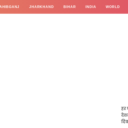
AHIBGANJ
JHARKHAND
BIHAR
INDIA
WORLD
हर 
देश
दिव