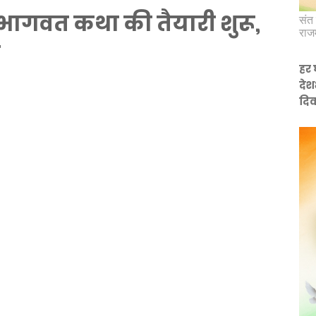
मद्भागवत कथा की तैयारी शुरू,
संत 
राज
न
हर 
देश
दिव