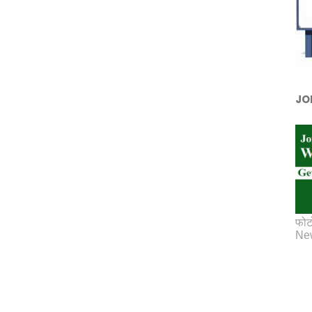
JO
फोट
New