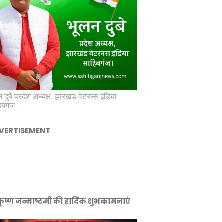
 दुबे प्रदेश अध्यक्ष, झारखंड वेटरन्स इंडिया
िबगंज।
VERTISEMENT
ीकृष्ण जन्माष्टमी की हार्दिक शुभकामनाएं