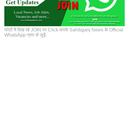
फोटो में दिख रहे JOIN पर Click करके Sahibganj News के Official
WhatsApp ग्रुप से जुड़ें.