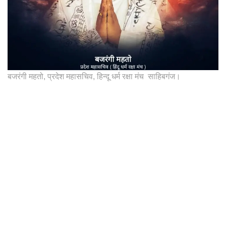
बजरंगी महतो, प्रदेश महासचिव, हिन्दू धर्म रक्षा मंच साहिबगंज।