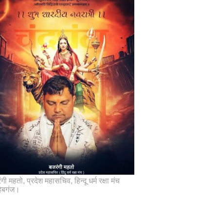
गी महतो, प्रदेश महासचिव, हिन्दू धर्म रक्षा मंच
िबगंज।