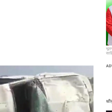
भूलन
साह
AD
श्र