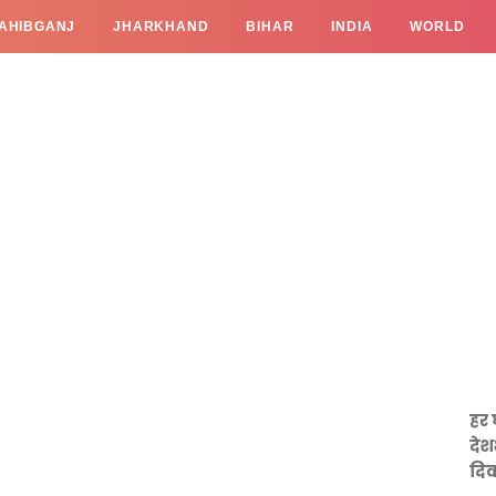
AHIBGANJ
JHARKHAND
BIHAR
INDIA
WORLD
हर 
देश
दिव