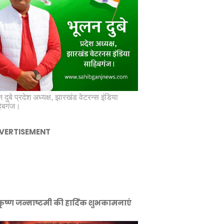
 दुबे प्रदेश अध्यक्ष, झारखंड वेटरन्स इंडिया
िबगंज।
VERTISEMENT
ीकृष्ण जन्माष्टमी की हार्दिक शुभकामनाएं