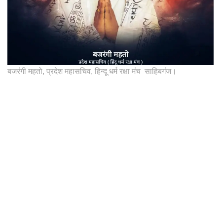
बजरंगी महतो, प्रदेश महासचिव, हिन्दू धर्म रक्षा मंच साहिबगंज।