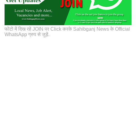
फोटो में दिख रहे JOIN पर Click करके Sahibganj News के Official
WhatsApp ग्रुप से जुड़ें.