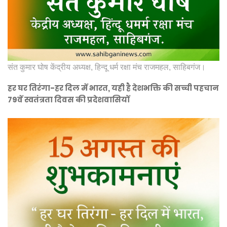
संत कुमार घोष केंद्रीय अध्यक्ष, हिन्दू धर्म रक्षा मंच राजमहल, साहिबगंज।
हर घर तिरंगा-हर दिल में भारत, यही है देशभक्ति की सच्ची पहचान
79वें स्वतंत्रता दिवस की प्रदेशवासियों