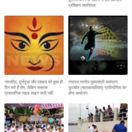
प्रशिक्षण कार्यशाला
नवरात्रि, दुर्गापूजा और दशहरा को कुछ ही
पंचायत स्तरीय मुख्यमंत्री आमंत्रण
दिन बचे हैं शेष, लेकिन अबतक
फुटबॉल (बालक/बालिका) प्रतियोगिता का
प्रशासनिक गाइड लाइन जारी नहीं
होगा आयोजन