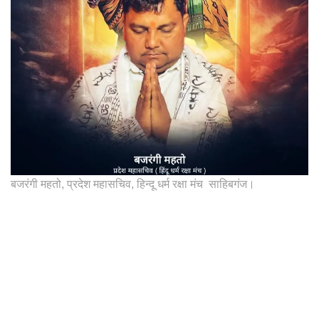
बजरंगी महतो, प्रदेश महासचिव, हिन्दू धर्म रक्षा मंच साहिबगंज।