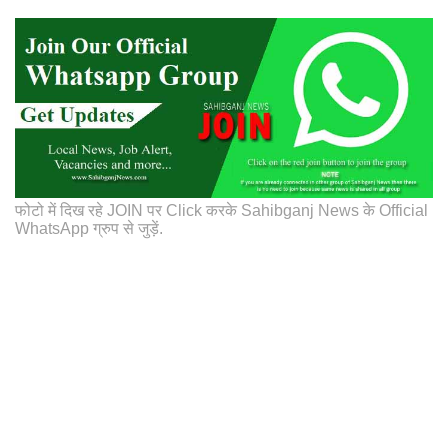
फोटो में दिख रहे JOIN पर Click करके Sahibganj News के Official
WhatsApp ग्रुप से जुड़ें.