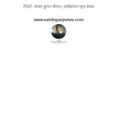
रिपोर्ट: संजय कुमार धीरज | साहिबगंज न्यूज डेस्क
www.sahibganjnews.com