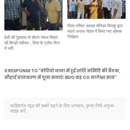
जिला परिषद अध्यक्ष मोनिका किस्कू द्वारा
मंडरो अनाज गोदाम में किया गया औचक
निरीक्षण
ईडी की पूछताछ के दौरान पंकज मिश्रा
की बिगड़ी तबीयत : रिम्स के ट्रॉमा सेंटर
में भर्ती
0 RESPONSE TO "बोरियो थाना में हुई शांति समिति की बैठक,
सौहार्द वातावरण में पूजा मनाएं: BDO सह CO नागेश्वर साव"
साहिबगंज न्यूज़ की खबरें पढ़ने के लिए धन्यवाद, कृप्या निचे अनुभव
साझा करें.