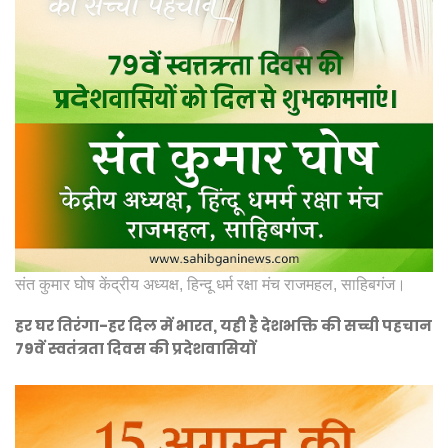
संत कुमार घोष केंद्रीय अध्यक्ष, हिन्दू धर्म रक्षा मंच राजमहल, साहिबगंज।
हर घर तिरंगा-हर दिल में भारत, यही है देशभक्ति की सच्ची पहचान
79वें स्वतंत्रता दिवस की प्रदेशवासियों