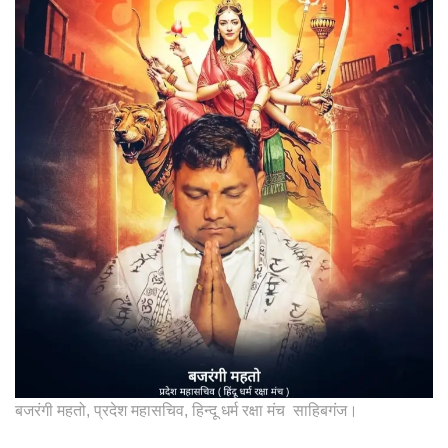
बजरंगी महतो, प्रदेश महासचिव, हिन्दू धर्म रक्षा मंच साहिबगंज।