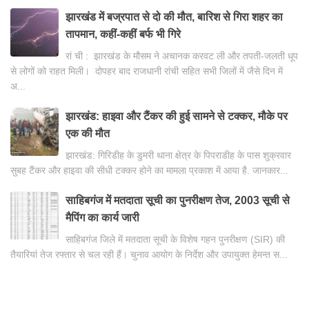
झारखंड में बज्रपात से दो की मौत, बारिश से गिरा शहर का
तापमान, कहीं-कहीं बर्फ भी गिरे
रां ची : झारखंड के मौसम ने अचानक करवट ली और तपती-जलती धूप
से लोगों को राहत मिली। दोपहर बाद राजधानी रांची सहित सभी जिलों में जैसे दिन में
अ...
झारखंड: हाइवा और टैंकर की हुई सामने से टक्कर, मौके पर
एक की मौत
झारखंड: गिरिडीह के डुमरी थाना क्षेत्र के पिपराडीह के पास शुक्रवार
सुबह टैंकर और हाइवा की सीधी टक्कर होने का मामला प्रकाश में आया है. जानकार...
साहिबगंज में मतदाता सूची का पुनरीक्षण तेज, 2003 सूची से
मैपिंग का कार्य जारी
साहिबगंज जिले में मतदाता सूची के विशेष गहन पुनरीक्षण (SIR) की
तैयारियां तेज रफ्तार से चल रही हैं। चुनाव आयोग के निर्देश और उपायुक्त हेमन्त स...