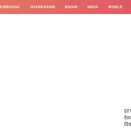
AHIBGANJ
JHARKHAND
BIHAR
INDIA
WORLD
हर 
देश
दिव