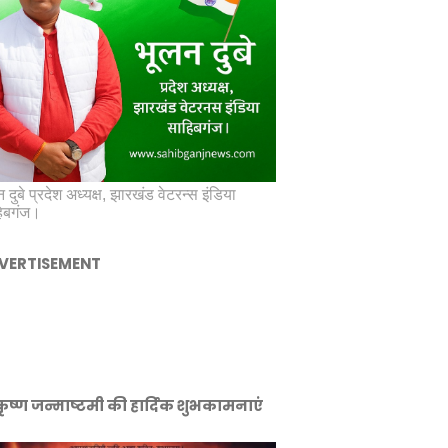
 दुबे प्रदेश अध्यक्ष, झारखंड वेटरन्स इंडिया
िबगंज।
VERTISEMENT
ीकृष्ण जन्माष्टमी की हार्दिक शुभकामनाएं