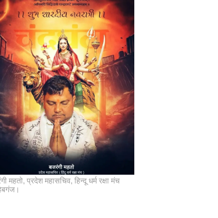
गी महतो, प्रदेश महासचिव, हिन्दू धर्म रक्षा मंच
िबगंज।