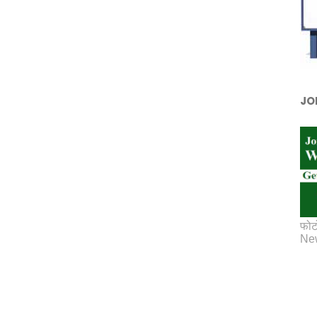
JO
फोट
New