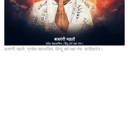
बजरंगी महतो, प्रदेश महासचिव, हिन्दू धर्म रक्षा मंच साहिबगंज।