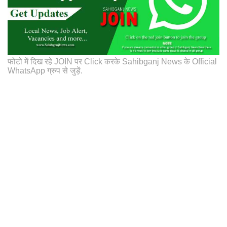
फोटो में दिख रहे JOIN पर Click करके Sahibganj News के Official
WhatsApp ग्रुप से जुड़ें.