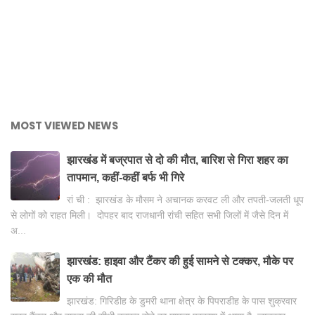
MOST VIEWED NEWS
झारखंड में बज्रपात से दो की मौत, बारिश से गिरा शहर का
तापमान, कहीं-कहीं बर्फ भी गिरे
रां ची : झारखंड के मौसम ने अचानक करवट ली और तपती-जलती धूप
से लोगों को राहत मिली। दोपहर बाद राजधानी रांची सहित सभी जिलों में जैसे दिन में
अ...
झारखंड: हाइवा और टैंकर की हुई सामने से टक्कर, मौके पर
एक की मौत
झारखंड: गिरिडीह के डुमरी थाना क्षेत्र के पिपराडीह के पास शुक्रवार