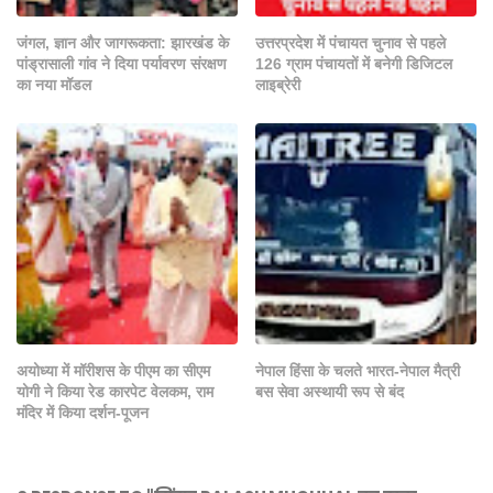
जंगल, ज्ञान और जागरूकता: झारखंड के
उत्तरप्रदेश में पंचायत चुनाव से पहले
पांड्रासाली गांव ने दिया पर्यावरण संरक्षण
126 ग्राम पंचायतों में बनेगी डिजिटल
का नया मॉडल
लाइब्रेरी
अयोध्या में मॉरीशस के पीएम का सीएम
नेपाल हिंसा के चलते भारत-नेपाल मैत्री
योगी ने किया रेड कारपेट वेलकम, राम
बस सेवा अस्थायी रूप से बंद
मंदिर में किया दर्शन-पूजन