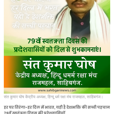
संत कुमार घोष केंद्रीय अध्यक्ष, हिन्दू धर्म रक्षा मंच राजमहल, साहिबगंज।
हर घर तिरंगा-हर दिल में भारत, यही है देशभक्ति की सच्ची पहचान
79वें स्वतंत्रता दिवस की प्रदेशवासियों