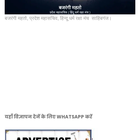
बजरंगी महतो, प्रदेश महासचिव, हिन्दू धर्म रक्षा मंच साहिबगंज।
यहाँ विज्ञापन देनें के लिए WHATSAPP करें