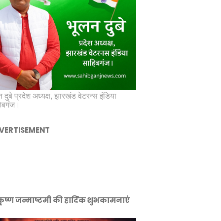
 दुबे प्रदेश अध्यक्ष, झारखंड वेटरन्स इंडिया
िबगंज।
VERTISEMENT
ीकृष्ण जन्माष्टमी की हार्दिक शुभकामनाएं