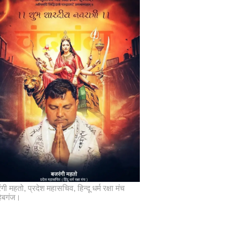
गी महतो, प्रदेश महासचिव, हिन्दू धर्म रक्षा मंच
िबगंज।