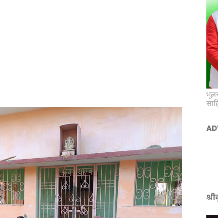
भूलन
साह
AD
श्र