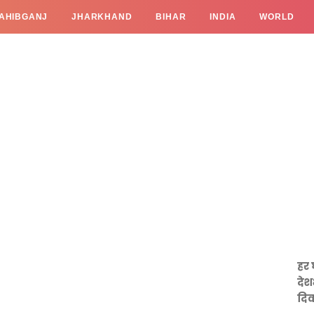
AHIBGANJ
JHARKHAND
BIHAR
INDIA
WORLD
हर 
देश
दिव