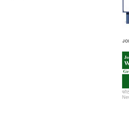
JO
फोट
New