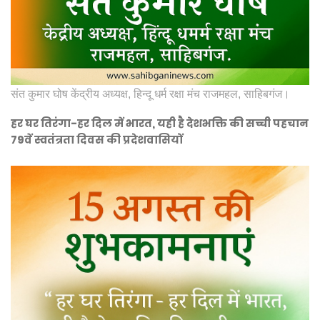
संत कुमार घोष केंद्रीय अध्यक्ष, हिन्दू धर्म रक्षा मंच राजमहल, साहिबगंज।
हर घर तिरंगा-हर दिल में भारत, यही है देशभक्ति की सच्ची पहचान
79वें स्वतंत्रता दिवस की प्रदेशवासियों