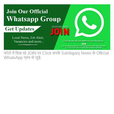
फोटो में दिख रहे JOIN पर Click करके Sahibganj News के Official
WhatsApp ग्रुप से जुड़ें.