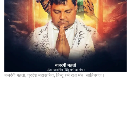
बजरंगी महतो, प्रदेश महासचिव, हिन्दू धर्म रक्षा मंच साहिबगंज।