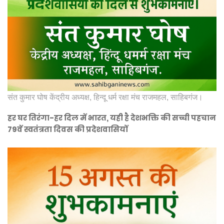
संत कुमार घोष केंद्रीय अध्यक्ष, हिन्दू धर्म रक्षा मंच राजमहल, साहिबगंज।
हर घर तिरंगा-हर दिल में भारत, यही है देशभक्ति की सच्ची पहचान
79वें स्वतंत्रता दिवस की प्रदेशवासियों