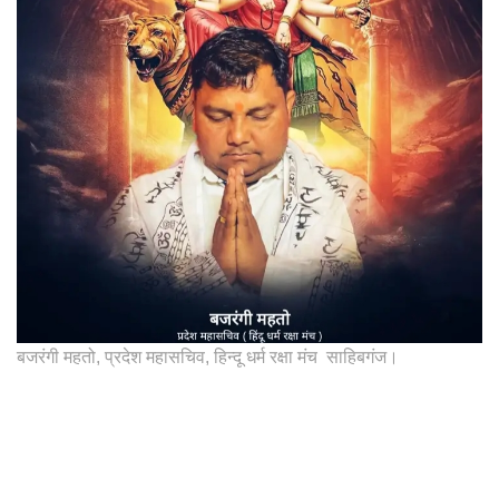
बजरंगी महतो, प्रदेश महासचिव, हिन्दू धर्म रक्षा मंच साहिबगंज।