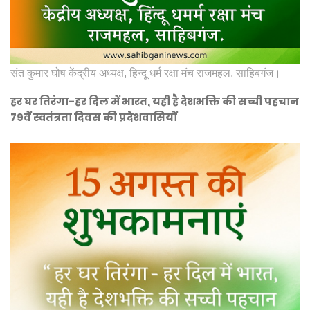
संत कुमार घोष केंद्रीय अध्यक्ष, हिन्दू धर्म रक्षा मंच राजमहल, साहिबगंज।
हर घर तिरंगा-हर दिल में भारत, यही है देशभक्ति की सच्ची पहचान
79वें स्वतंत्रता दिवस की प्रदेशवासियों