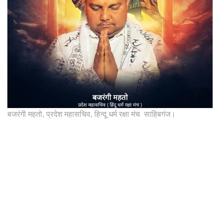
बजरंगी महतो, प्रदेश महासचिव, हिन्दू धर्म रक्षा मंच साहिबगंज।