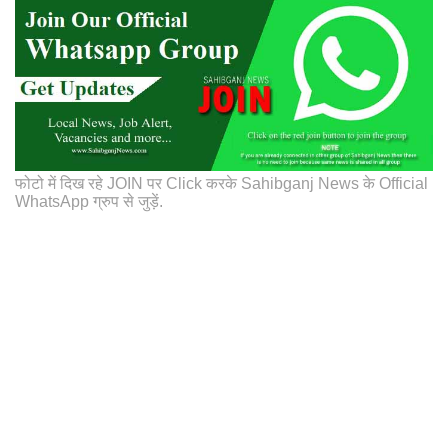
फोटो में दिख रहे JOIN पर Click करके Sahibganj News के Official
WhatsApp ग्रुप से जुड़ें.