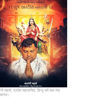
गी महतो, प्रदेश महासचिव, हिन्दू धर्म रक्षा मंच
िबगंज।