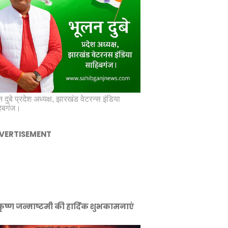
 दुबे प्रदेश अध्यक्ष, झारखंड वेटरन्स इंडिया
िबगंज।
VERTISEMENT
ीकृष्ण जन्माष्टमी की हार्दिक शुभकामनाएं