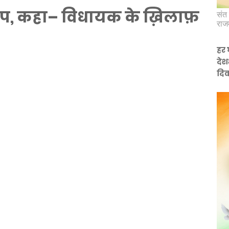
रोप, कहा– विधायक के ख़िलाफ़
संत 
राज
हर 
देश
दिव