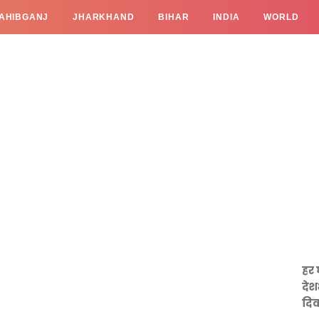
AHIBGANJ
JHARKHAND
BIHAR
INDIA
WORLD
हर 
देश
दिव