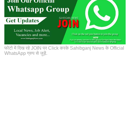
फोटो में दिख रहे JOIN पर Click करके Sahibganj News के Official
WhatsApp ग्रुप से जुड़ें.