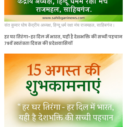
संत कुमार घोष केंद्रीय अध्यक्ष, हिन्दू धर्म रक्षा मंच राजमहल, साहिबगंज।
हर घर तिरंगा-हर दिल में भारत, यही है देशभक्ति की सच्ची पहचान
79वें स्वतंत्रता दिवस की प्रदेशवासियों