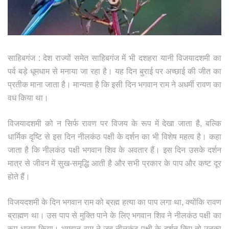
साहिबगंज : देश राज्यों समेत साहिबगंज में भी दशहरा यानी विजयादशमी का
पर्व बड़े धूमधाम से मनाया जा रहा है। यह दिन बुराई पर अच्छाई की जीत का
प्रतीक माना जाता है। मान्यता है कि इसी दिन भगवान राम ने अधर्मी रावण का
वध किया था।
विजयादशमी को न सिर्फ रावण पर विजय के रूप में देखा जाता है, बल्कि
धार्मिक दृष्टि से इस दिन नीलकंठ पक्षी के दर्शन का भी विशेष महत्व है। कहा
जाता है कि नीलकंठ पक्षी भगवान शिव के अवतार हैं। इस दिन उसके दर्शन
मात्र से जीवन में सुख-समृद्धि आती है और सभी प्रकार के पाप और कष्ट दूर
होते हैं।
विजयदशमी के दिन भगवान राम को ब्रह्म हत्या का पाप लगा था, क्योंकि रावण
ब्राह्मण था। उस पाप से मुक्ति पाने के लिए भगवान शिव ने नीलकंठ पक्षी का
रूप धारण किया। भगवान राम ने जब नीलकंठ पक्षी के दर्शन किए तो उनका