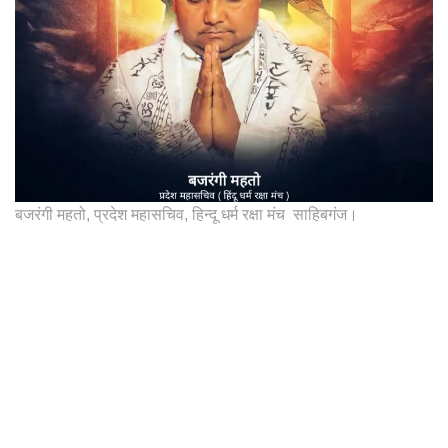
बजरंगी महतो, प्रदेश महासचिव, हिन्दू धर्म रक्षा मंच साहिबगंज।