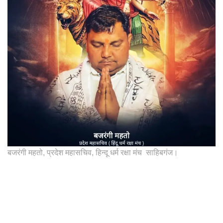
बजरंगी महतो, प्रदेश महासचिव, हिन्दू धर्म रक्षा मंच साहिबगंज।