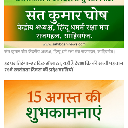
संत कुमार घोष केंद्रीय अध्यक्ष, हिन्दू धर्म रक्षा मंच राजमहल, साहिबगंज।
हर घर तिरंगा-हर दिल में भारत, यही है देशभक्ति की सच्ची पहचान
79वें स्वतंत्रता दिवस की प्रदेशवासियों