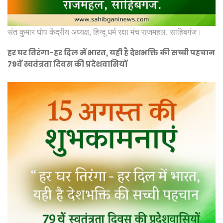
संत कुमार घोष केंद्रीय अध्यक्ष, हिन्दू धर्म रक्षा मंच राजमहल, साहिबगंज।
हर घर तिरंगा-हर दिल में भारत, यही है देशभक्ति की सच्ची पहचान
79वें स्वतंत्रता दिवस की प्रदेशवासियों