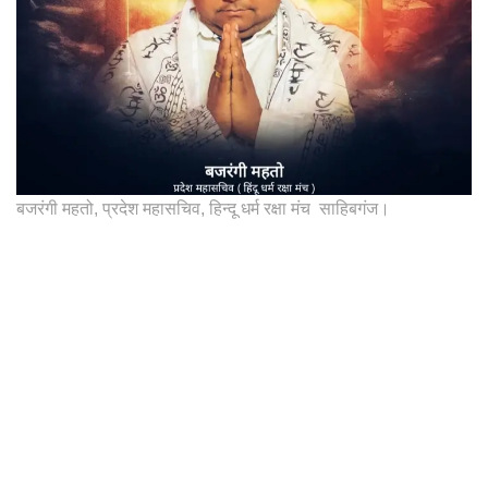
बजरंगी महतो, प्रदेश महासचिव, हिन्दू धर्म रक्षा मंच साहिबगंज।