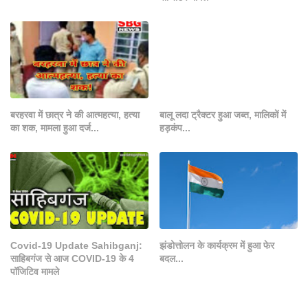
बरहरवा में छात्र ने की आत्महत्या, हत्या
बालू लदा ट्रैक्टर हुआ जब्त, मालिकों में
का शक, मामला हुआ दर्ज...
हड़कंप...
Covid-19 Update Sahibganj:
झंडोत्तोलन के कार्यक्रम में हुआ फेर
साहिबगंज से आज COVID-19 के 4
बदल...
पॉजिटिव मामले