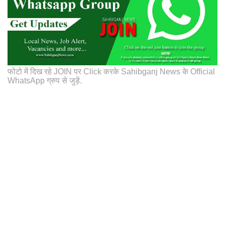
फोटो में दिख रहे JOIN पर Click करके Sahibganj News के Official
WhatsApp ग्रुप से जुड़ें.