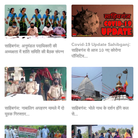
Covid-19 Update Sahibganj:
साहिबगंज: अनुमंडल पदाधिकारी की
साहिबगंज से आज 10 नए कोरोना
अध्यक्षता में शांति समिति की बैठक संपन्न
पॉजिटिव...
साहिबगंज: नाबालिग अपहरण मामले में दो
साहिबगंज: भोले नाथ के दर्शन होंगे कल
युवक गिरफ्तार...
से...