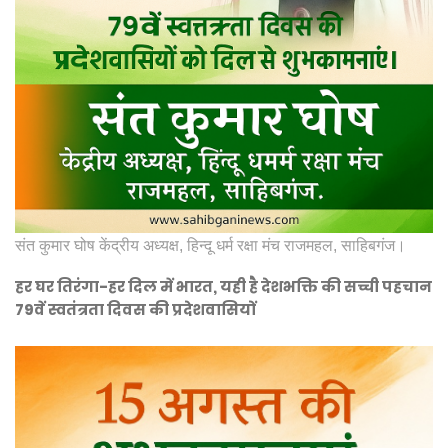
संत कुमार घोष केंद्रीय अध्यक्ष, हिन्दू धर्म रक्षा मंच राजमहल, साहिबगंज।
हर घर तिरंगा-हर दिल में भारत, यही है देशभक्ति की सच्ची पहचान
79वें स्वतंत्रता दिवस की प्रदेशवासियों