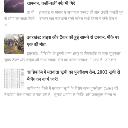
तापमान, कहीं-कहीं बर्फ भी गिरे
रां ची : झारखंड के मौसम ने अचानक करवट ली और तपती-जलती धूप
से लोगों को राहत मिली। दोपहर बाद राजधानी रांची सहित सभी जिलों में जैसे दिन में
अ...
झारखंड: हाइवा और टैंकर की हुई सामने से टक्कर, मौके पर
एक की मौत
झारखंड: गिरिडीह के डुमरी थाना क्षेत्र के पिपराडीह के पास शुक्रवार
सुबह टैंकर और हाइवा की सीधी टक्कर होने का मामला प्रकाश में आया है. जानकार...
साहिबगंज में मतदाता सूची का पुनरीक्षण तेज, 2003 सूची से
मैपिंग का कार्य जारी
साहिबगंज जिले में मतदाता सूची के विशेष गहन पुनरीक्षण (SIR) की
तैयारियां तेज रफ्तार से चल रही हैं। चुनाव आयोग के निर्देश और उपायुक्त हेमन्त स...