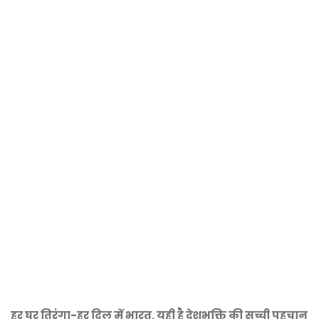
हर घर तिरंगा-हर दिल में भारत, यही है देशभक्ति की सच्ची पहचान