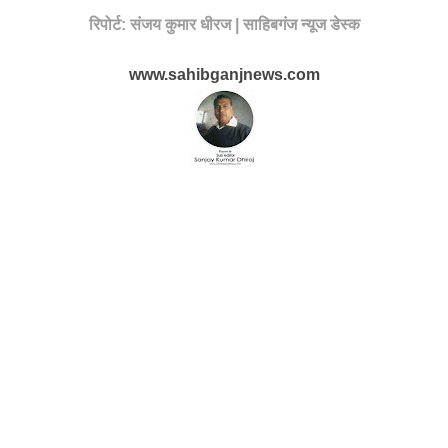
रिपोर्ट: संजय कुमार धीरज | साहिबगंज न्यूज डेस्क
www.sahibganjnews.com