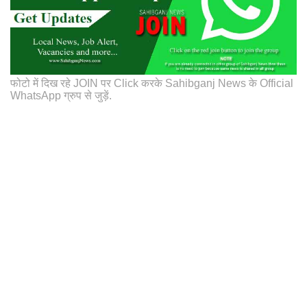
फोटो में दिख रहे JOIN पर Click करके Sahibganj News के Official
WhatsApp ग्रुप से जुड़ें.