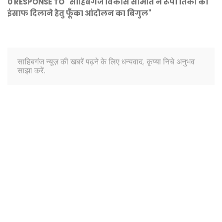
0 RESPONSE TO "साहिबगंज विकास समिति ने रूपा तिर्की को
इंसाफ दिलाने हेतु फूँका आंदोलन का बिगुल"
साहिबगंज न्यूज़ की खबरें पढ़ने के लिए धन्यवाद, कृप्या निचे अनुभव
साझा करें.