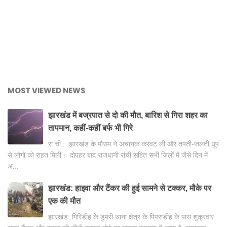
MOST VIEWED NEWS
झारखंड में बज्रपात से दो की मौत, बारिश से गिरा शहर का
तापमान, कहीं-कहीं बर्फ भी गिरे
रां ची : झारखंड के मौसम ने अचानक करवट ली और तपती-जलती धूप
से लोगों को राहत मिली। दोपहर बाद राजधानी रांची सहित सभी जिलों में जैसे दिन में
अ...
झारखंड: हाइवा और टैंकर की हुई सामने से टक्कर, मौके पर
एक की मौत
झारखंड: गिरिडीह के डुमरी थाना क्षेत्र के पिपराडीह के पास शुक्रवार