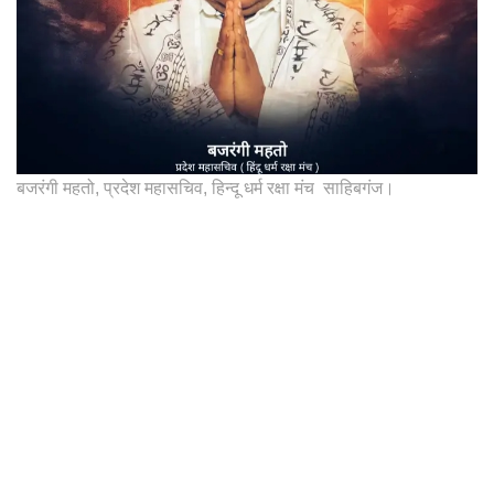
बजरंगी महतो, प्रदेश महासचिव, हिन्दू धर्म रक्षा मंच साहिबगंज।